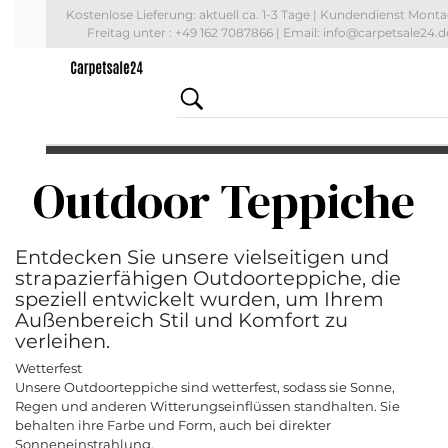
Kostenlose Lieferung: aktuell
ca. 1-3 Tage
| Kundendienst Monta
Freitag unter : +49 162 7087866 | Email: info@carpetsale24.d
Outdoor Teppiche
Entdecken Sie unsere vielseitigen und
strapazierfähigen Outdoorteppiche, die
speziell entwickelt wurden, um Ihrem
Außenbereich Stil und Komfort zu
verleihen.
Wetterfest
Unsere Outdoorteppiche sind wetterfest, sodass sie Sonne,
Regen und anderen Witterungseinflüssen standhalten. Sie
behalten ihre Farbe und Form, auch bei direkter
Sonneneinstrahlung.