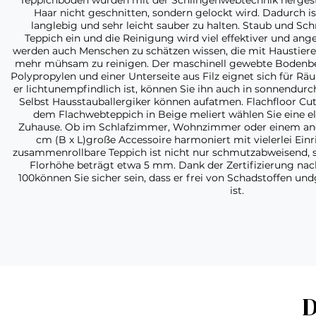
Teppichböden wurden mit der Schlingenwebtechnik hergestel
Haar nicht geschnitten, sondern gelockt wird. Dadurch 
langlebig und sehr leicht sauber zu halten. Staub und Sc
Teppich ein und die Reinigung wird viel effektiver und an
werden auch Menschen zu schätzen wissen, die mit Haustieren 
mehr mühsam zu reinigen. Der maschinell gewebte Bodenbel
Polypropylen und einer Unterseite aus Filz eignet sich für 
er lichtunempfindlich ist, können Sie ihn auch in sonnendurc
Selbst Hausstauballergiker können aufatmen. Flachfloor Cut
dem Flachwebteppich in Beige meliert wählen Sie eine e
Zuhause. Ob im Schlafzimmer, Wohnzimmer oder einem ande
cm (B x L)große Accessoire harmoniert mit vielerlei Einr
zusammenrollbare Teppich ist nicht nur schmutzabweisend, 
Florhöhe beträgt etwa 5 mm. Dank der Zertifizierung n
100können Sie sicher sein, dass er frei von Schadstoffen un
ist.
D