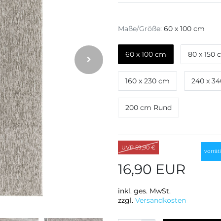
Maße/Größe:
60 x 100 cm
60 x 100 cm
80 x 150
160 x 230 cm
240 x 3
200 cm Rund
UVP 59,90 €
vorräti
16,90 EUR
inkl. ges. MwSt.
zzgl.
Versandkosten