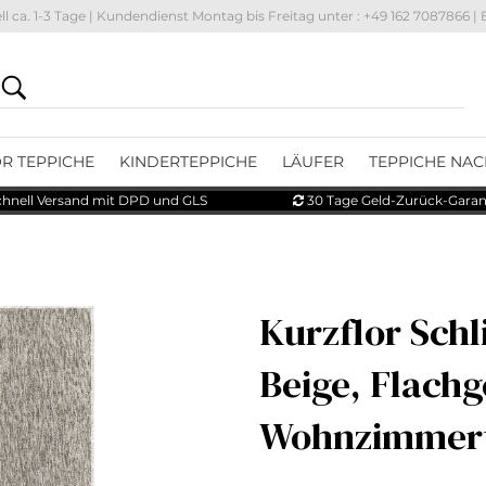
ll
ca. 1-3 Tage
| Kundendienst Montag bis Freitag unter : +49 162 7087866 | 
R TEPPICHE
KINDERTEPPICHE
LÄUFER
TEPPICHE NAC
hnell Versand mit DPD und GLS
30 Tage Geld-Zurück-Garan
Kurzflor Schl
Beige, Flach
Wohnzimmert