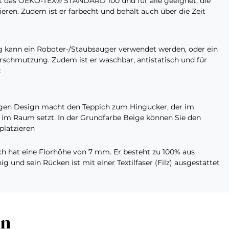
zt das OEKO-TEX® STANDARD 100 und für alle geeignet, die
ieren. Zudem ist er farbecht und behält auch über die Zeit
 kann ein Roboter-/Staubsauger verwendet werden, oder ein
erschmutzung. Zudem ist er waschbar, antistatisch und für
t
ngen Design macht den Teppich zum Hingucker, der im
m Raum setzt. In der Grundfarbe Beige können Sie den
platzieren
ch hat eine Florhöhe von 7 mm. Er besteht zu 100% aus
ig und sein Rücken ist mit einer Textilfaser (Filz) ausgestattet
en