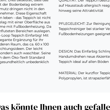
lt. Dies bedeutet, dass das
QUALITÄT: Der Teppich besit
ist der Bodenbelag extrem
auf Hausstaub allergisch reag
hmutz dringen nicht in den
hinweg seine Attraktivität
genehmer. Diese Eigenschaft
leben - das Teppich ist nicht
ag mit einer Oberfläche aus
PFLEGELEICHT: Zur Reinigung
Räume mit Fußbodenheizung. Da
Teppichreiniger bei starker V
hfluteten Bereichen auslegen.
Fußbodenheizungen geeigne
-Loop Teppich Einfarbig! Mit
legante Ergänzung für Ihr
ren Raum, das ca. 60 x 100
ichtungsideen. Der leicht
DESIGN: Das Einfarbig Schli
sondern auch waschbar. Seine
Handumdrehen neue Akzente i
ach dem Öko-Tex® Standard
Teppich ideal auf allen Böden 
dgesundheitlich unbedenklich
MATERIAL: Der kurzflor Teppi
Polypropylen, ist strapazierfäh
as könnte Ihnen auch gefall