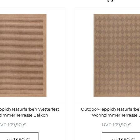
pich Naturfarben Wetterfest
Outdoor-Teppich Naturfarben
immer Terrasse Balkon
Wohnzimmer Terrasse 
Küchenteppich
Küchenteppich
VP 109,90 €
UVP 109,90 €
ab 33,90 €
ab 33,90 €