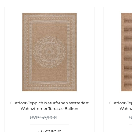
Outdoor-Teppich Naturfarben Wetterfest
Outdoor-Tep
Wohnzimmer Terrasse Balkon
Wohnz
Küchenteppich
UVP 147,90 €
U
ab 47,90 €