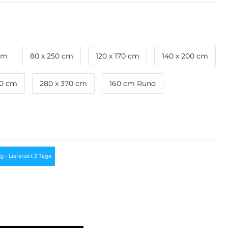
 cm
80 x 250 cm
120 x 170 cm
140 x 200 cm
40 cm
280 x 370 cm
160 cm Rund
g - Lieferzeit 2 Tage