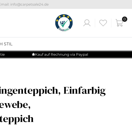
Email: info@carpetsale24.de
0
H STIL
tie
Kauf auf Rechnung via Paypal
ingenteppich, Einfarbig
gewebe,
eppich