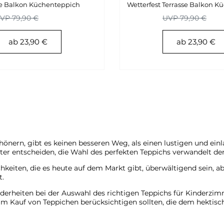
se Balkon Küchenteppich
Wetterfest Terrasse Balkon K
VP 79,90 €
UVP 79,90 €
ab 23,90 €
ab 23,90 €
nern, gibt es keinen besseren Weg, als einen lustigen und einl
ster entscheiden, die Wahl des perfekten Teppichs verwandelt d
hkeiten, die es heute auf dem Markt gibt, überwältigend sein, a
t.
derheiten bei der Auswahl des richtigen Teppichs für Kinderzimm
beim Kauf von Teppichen berücksichtigen sollten, die dem hektis