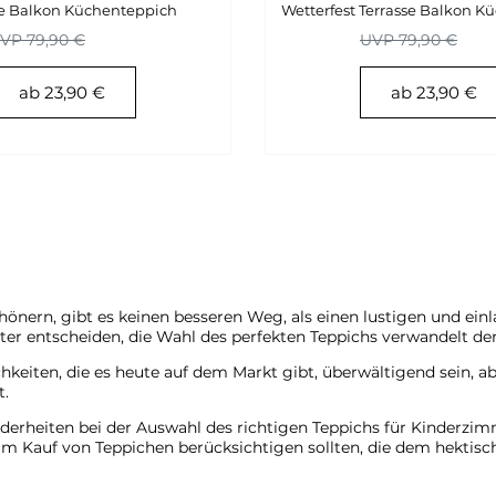
se Balkon Küchenteppich
Wetterfest Terrasse Balkon K
VP 79,90 €
UVP 79,90 €
ab 23,90 €
ab 23,90 €
nern, gibt es keinen besseren Weg, als einen lustigen und einl
ster entscheiden, die Wahl des perfekten Teppichs verwandelt d
hkeiten, die es heute auf dem Markt gibt, überwältigend sein, a
t.
derheiten bei der Auswahl des richtigen Teppichs für Kinderzimm
beim Kauf von Teppichen berücksichtigen sollten, die dem hektis