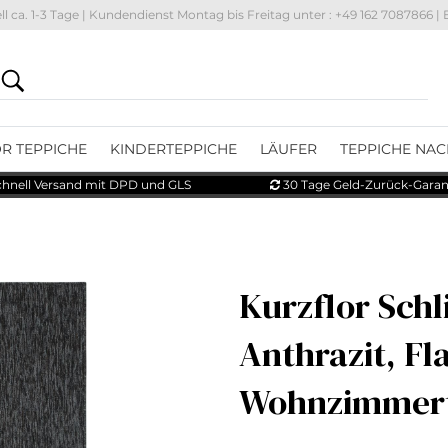
ll
ca. 1-3 Tage
| Kundendienst Montag bis Freitag unter : +49 162 7087866 | 
R TEPPICHE
KINDERTEPPICHE
LÄUFER
TEPPICHE NAC
hnell Versand mit DPD und GLS
30 Tage Geld-Zurück-Garan
Kurzflor Schl
Anthrazit, F
Wohnzimmert