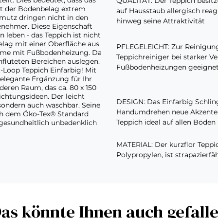
lt. Dies bedeutet, dass das
QUALITÄT: Der Teppich besit
ist der Bodenbelag extrem
auf Hausstaub allergisch reag
hmutz dringen nicht in den
hinweg seine Attraktivität
genehmer. Diese Eigenschaft
leben - das Teppich ist nicht
ag mit einer Oberfläche aus
PFLEGELEICHT: Zur Reinigung
Räume mit Fußbodenheizung. Da
Teppichreiniger bei starker V
hfluteten Bereichen auslegen.
Fußbodenheizungen geeigne
-Loop Teppich Einfarbig! Mit
 elegante Ergänzung für Ihr
ren Raum, das ca. 80 x 150
ichtungsideen. Der leicht
DESIGN: Das Einfarbig Schli
sondern auch waschbar. Seine
Handumdrehen neue Akzente i
ach dem Öko-Tex® Standard
Teppich ideal auf allen Böden 
dgesundheitlich unbedenklich
MATERIAL: Der kurzflor Teppi
Polypropylen, ist strapazierfäh
as könnte Ihnen auch gefall