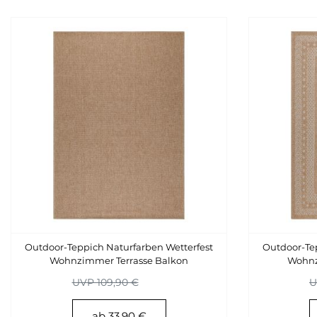
Outdoor-Teppich Naturfarben Wetterfest
Outdoor-Tep
Wohnzimmer Terrasse Balkon
Wohnz
Küchenteppich
UVP 109,90 €
U
ab 33,90 €