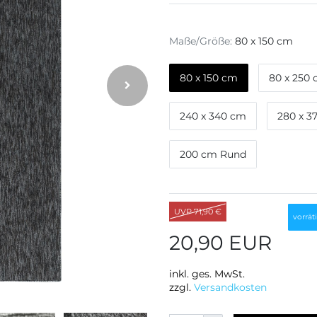
Maße/Größe:
80 x 150 cm
80 x 150 cm
80 x 250
240 x 340 cm
280 x 3
200 cm Rund
UVP 71,90 €
vorräti
20,90 EUR
inkl. ges. MwSt.
zzgl.
Versandkosten