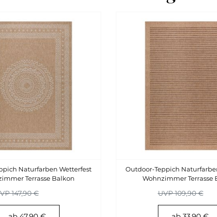
pich Naturfarben Wetterfest
Outdoor-Teppich Naturfarben
immer Terrasse Balkon
Wohnzimmer Terrasse 
Küchenteppich
Küchenteppich
VP 147,90 €
UVP 109,90 €
ab 47,90 €
ab 33,90 €