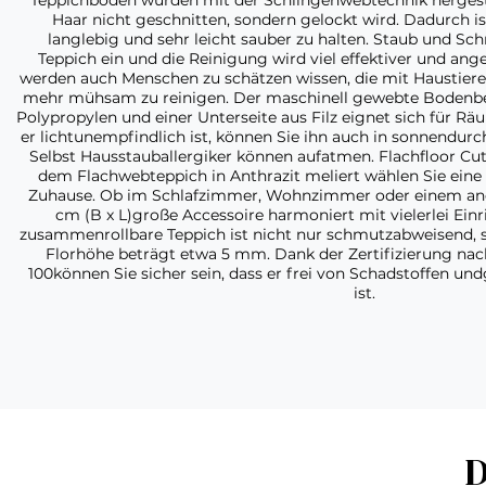
Teppichböden wurden mit der Schlingenwebtechnik hergestel
Haar nicht geschnitten, sondern gelockt wird. Dadurch 
langlebig und sehr leicht sauber zu halten. Staub und Sc
Teppich ein und die Reinigung wird viel effektiver und an
werden auch Menschen zu schätzen wissen, die mit Haustieren 
mehr mühsam zu reinigen. Der maschinell gewebte Bodenbel
Polypropylen und einer Unterseite aus Filz eignet sich für 
er lichtunempfindlich ist, können Sie ihn auch in sonnendurc
Selbst Hausstauballergiker können aufatmen. Flachfloor Cut
dem Flachwebteppich in Anthrazit meliert wählen Sie eine
Zuhause. Ob im Schlafzimmer, Wohnzimmer oder einem ande
cm (B x L)große Accessoire harmoniert mit vielerlei Einr
zusammenrollbare Teppich ist nicht nur schmutzabweisend, 
Florhöhe beträgt etwa 5 mm. Dank der Zertifizierung n
100können Sie sicher sein, dass er frei von Schadstoffen un
ist.
D