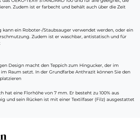
zt das OEKO-TEX® STANDARD 100 und für alle geeignet, die
ieren. Zudem ist er farbecht und behält auch über die Zeit
 kann ein Roboter-/Staubsauger verwendet werden, oder ein
erschmutzung. Zudem ist er waschbar, antistatisch und für
t
ngen Design macht den Teppich zum Hingucker, der im
m Raum setzt. In der Grundfarbe Anthrazit können Sie den
platzieren
ch hat eine Florhöhe von 7 mm. Er besteht zu 100% aus
ig und sein Rücken ist mit einer Textilfaser (Filz) ausgestattet
en