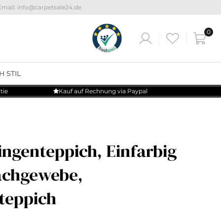
Email: info@carpetsale24.de
0
H STIL
tie
Kauf auf Rechnung via Paypal
ingenteppich, Einfarbig
lachgewebe,
eppich