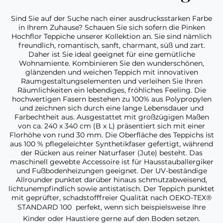
Sind Sie auf der Suche nach einer ausdrucksstarken Farbe
in Ihrem Zuhause? Schauen Sie sich sofern die Pinken
Hochflor Teppiche unserer Kollektion an. Sie sind nämlich
freundlich, romantisch, sanft, charmant, süß und zart.
Daher ist Sie ideal geeignet für eine gemütliche
Wohnamiente. Kombinieren Sie den wunderschönen,
glänzenden und weichen Teppich mit innovativen
Raumgestaltungselementen und verleihen Sie Ihren
Räumlichkeiten ein lebendiges, fröhliches Feeling. Die
hochwertigen Fasern bestehen zu 100% aus Polypropylen
und zeichnen sich durch eine lange Lebensdauer und
Farbechtheit aus. Ausgestattet mit großzügigen Maßen
von ca. 240 x 340 cm (B x L) präsentiert sich mit einer
Florhöhe von rund 30 mm. Die Oberfläche des Teppichs ist
aus 100 % pflegeleichter Synthetikfaser gefertigt, während
der Rücken aus reiner Naturfaser (Jute) besteht. Das
maschinell gewebte Accessoire ist für Hausstauballergiker
und Fußbodenheizungen geeignet. Der UV-beständige
Allrounder punktet darüber hinaus schmutzabweisend,
lichtunempfindlich sowie antistatisch. Der Teppich punktet
mit geprüfter, schadstofffreier Qualität nach OEKO-TEX®
STANDARD 100  perfekt, wenn sich beispielsweise Ihre
Kinder oder Haustiere gerne auf den Boden setzen.